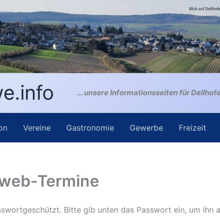
e.info
... unsere Informationsseiten für Dellhof
on
Vereine
Gastronomie
Gewerbe
Freizeit
sweb-Termine
asswortgeschützt. Bitte gib unten das Passwort ein, um ihn