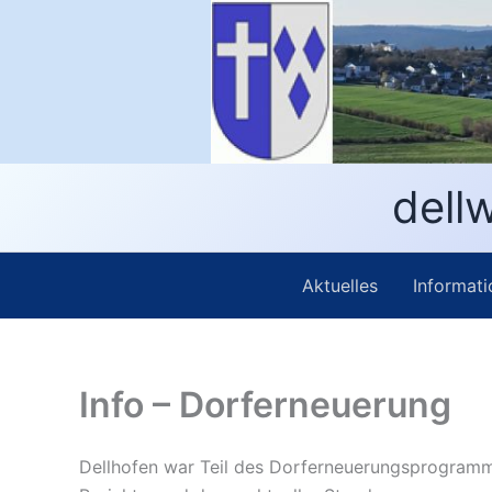
Zum
Inhalt
springen
dellw
Aktuelles
Informati
Info – Dorferneuerung
Dellhofen war Teil des Dorferneuerungsprogramm,