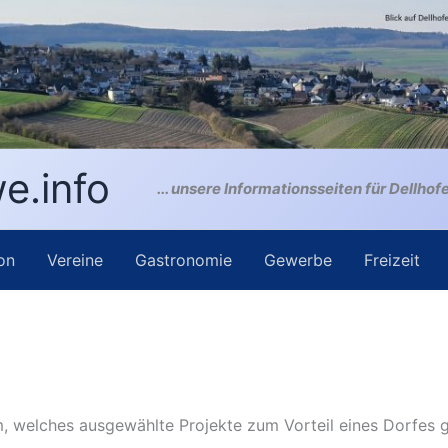
e.info
... unsere Informationsseiten für Dellhof
on
Vereine
Gastronomie
Gewerbe
Freizeit
 welches ausgewählte Projekte zum Vorteil eines Dorfes gez